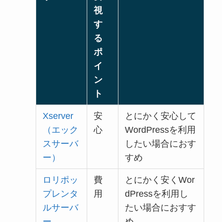
視
す
る
ポ
イ
ン
ト
Xserver
安
とにかく安心して
（エック
心
WordPressを利用
スサーバ
したい場合におす
ー）
すめ
ロリポッ
費
とにかく安くWor
プレンタ
用
dPressを利用し
ルサーバ
たい場合におすす
ー
め