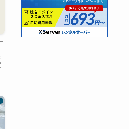
ー
と
コ
が
作