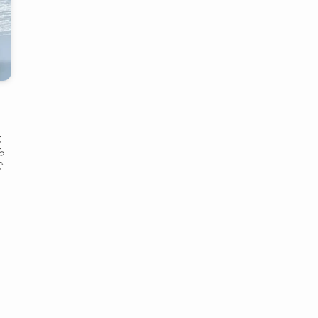
と
ら
で